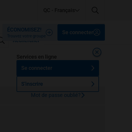
QC
- Français
Fermer
Fermer
Fermer
ÉCONOMISEZ!
Se connecter
Trouvez votre groupe
Rechercher
Fermer
Services en ligne
Se connecter
S'inscrire
Mot de passe oublié?