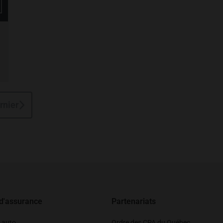
rnier
 d'assurance
Partenariats
 auto
Ordre des CPA du Québec