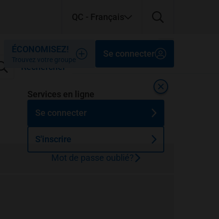
QC
- Français
Fermer
Fermer
Fermer
ÉCONOMISEZ!
Se connecter
Trouvez votre groupe
Rechercher
Fermer
Services en ligne
Se connecter
S'inscrire
Mot de passe oublié?