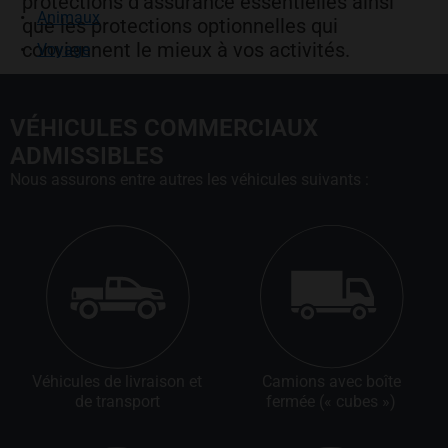
protections d’assurance essentielles ainsi
Animaux
que les protections optionnelles qui
conviennent le mieux à vos activités.
Voyage
VÉHICULES COMMERCIAUX
ADMISSIBLES
Nous assurons entre autres les véhicules suivants :
Véhicules de livraison et
Camions avec boîte
de transport
fermée (« cubes »)