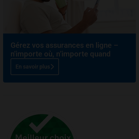
Gérez vos assurances en ligne –
n'importe où, n’importe quand
En savoir plus