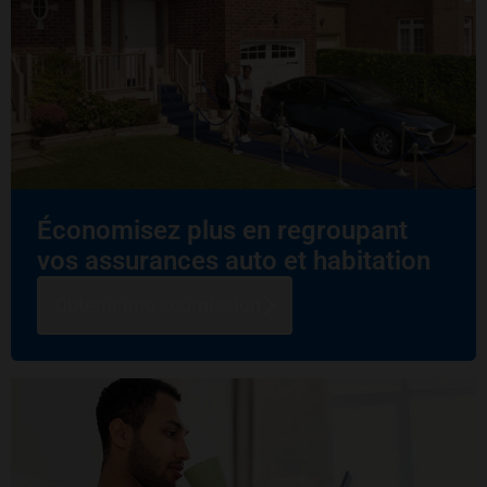
Économisez plus en regroupant
vos assurances auto et habitation
Obtenir une soumission