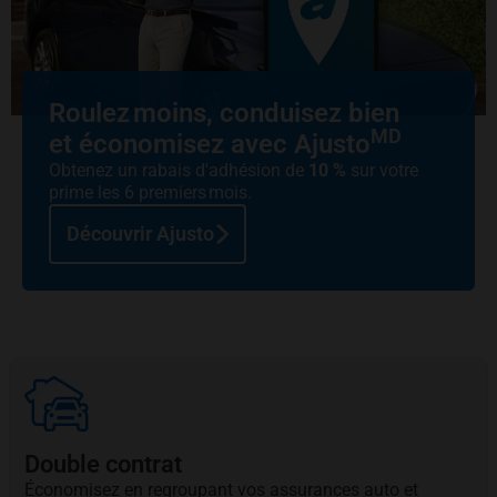
Roulez moins, conduisez bien
MD
et économisez avec Ajusto
Obtenez un rabais d'adhésion de
10 %
sur votre
prime les 6 premiers mois.
Découvrir Ajusto
Double contrat
Économisez en regroupant vos assurances auto et