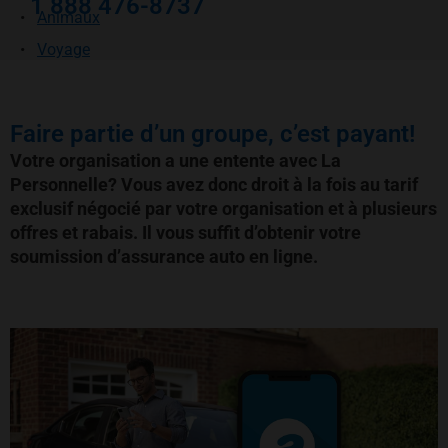
1 888 476-8737
Animaux
Voyage
Faire partie d’un groupe, c’est payant!
Votre organisation a une entente avec La
Personnelle? Vous avez donc droit à la fois au tarif
exclusif négocié par votre organisation et à plusieurs
offres et rabais. Il vous suffit d’obtenir votre
soumission d’assurance auto en ligne.