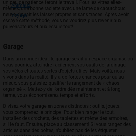
un peu de patience feront le travail. Pour les vitres elles-
Animaux
mêmes, une bonne raclette avec une lame de caoutchouc
neuve devrait les laisser propres et sans traces. Après avoir
Voyage
essayé cette méthode, vous ne voudrez plus revenir aux
pulvérisateurs et aux essuie-tout!
Garage
Dans un monde idéal, le garage serait un espace organisé où
vous pourriez atteindre facilement vos outils de jardinage,
vos vélos et toutes sortes d’objets utiles. Mais voilà, nous
vivons dans la réalité. Il y a de fortes chances pour qu’au
mieux, vous puissiez qualifier le rangement de « chaos
organisé ». Mettez-y de l’ordre dès maintenant et à long
terme, vous économiserez temps et efforts.
Divisez votre garage en zones distinctes : outils, jouets…
vous comprenez le principe. Pour bien ranger le tout,
installez des crochets, des tablettes et même des armoires,
s’il le faut. Ensuite, place au classement! Si vous rangez des
articles dans des boîtes, n’oubliez pas de les étiqueter