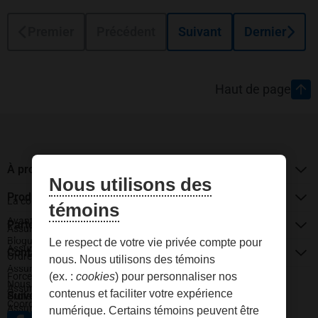
Premier
Précédent
Suivant
Dernier
Pied de page
Haut de page
À propos de La Personnelle
Nous utilisons des
Produits d'assurance
La compagnie
témoins
Avantages de l’assurance groupe
Partenariats
Assurance auto
Blogue
Le respect de votre vie privée compte pour
Assurance habitation
Contactez-nous
Ordre des CPA du Québec
nous. Nous utilisons des témoins
Assurance entreprise
Forces armées canadiennes
(ex. :
cookies
) pour personnaliser nos
Nous joindre
Assurance véhicules récréatifs
contenus et faciliter votre expérience
Suivez-nous
Professionnels du droit
Coordonnées et heures d’ouverture
Assurance animaux
numérique. Certains témoins peuvent être