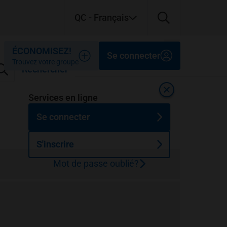
QC
- Français
Fermer
Fermer
Fermer
ÉCONOMISEZ!
Se connecter
Trouvez votre groupe
Rechercher
Fermer
Services en ligne
Se connecter
S'inscrire
Mot de passe oublié?