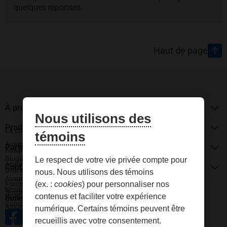
quelques réponses.
Pied de page
Haut de page
À propos de La Personnelle
Nous utilisons des
Produits d'assurance
La compagnie
témoins
Avantages de l’assurance groupe
Partenariats
Assurance auto
Blogue
Le respect de votre vie privée compte pour
Assurance habitation
Contactez-nous
Ordre des CPA du Québec
nous. Nous utilisons des témoins
Assurance entreprise
Forces armées canadiennes
(ex. :
cookies
) pour personnaliser nos
Nous joindre
Assurance véhicules récréatifs
contenus et faciliter votre expérience
Suivez-nous
Professionnels du droit
Coordonnées et heures d’ouverture
Assurance animaux
numérique. Certains témoins peuvent être
Commentaires, suggestions ou plaintes
recueillis avec votre consentement.
Assurance voyage