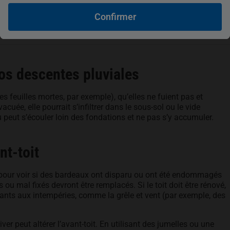
Confirmer
vos descentes pluviales
s feuilles mortes, par exemple), qu’elles ne fuient pas et
vacuée, elle pourrait s’infiltrer dans le sous-sol ou le vide
 peut s’écouler loin des fondations et ne pas s’y accumuler.
nt-toit
te pour voir si des bardeaux ont disparu ou ont été endommagés
 ou mal fixés devront être remplacés. Si le toit doit être rénové,
istants aux intempéries, comme la grêle et vent (par exemple, des
ver peut altérer l’avant-toit. En utilisant des jumelles ou une