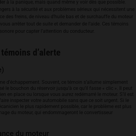
céder à la panique, mais quand même y voir dès que possible.
gers à la sécurité et aux problèmes sérieux qui nécessitent une
ce des freins, de niveau d’huile bas et de surchauffe du moteur
vous arrêter tout de suite et demander de l’aide. Ces témoins
nore pour capter l’attention du conducteur.
 témoins d’alerte
e)
ème d’échappement. Souvent, ce témoin s’allume simplement
 le bouchon du réservoir jusqu’à ce qu’il fasse « clic ». Il peut
ien en place ou lorsque vous aurez redémarré le moteur. S’il est
aire inspecter votre automobile sans que ce soit urgent. Si le
écanicien le plus rapidement possible, car le problème est plus
llumage du moteur, qui endommageront le convertisseur
sance du moteur