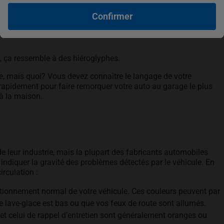
Confirmer
it, ça ressemble à des hiéroglyphes.
, mais quoi? Vous devez connaître le langage de votre
 rapidement pour faire remorquer votre auto au garage le plus
 à la maison.
de leur industrie, mais la plupart des fabricants automobiles
indiquer la gravité des problèmes détectés par le véhicule. En
 circulation :
nctionnement normal de votre véhicule. Ces couleurs peuvent par
e lave-glace est bas ou que vos feux de route sont allumés.
 et celui de rappel d’entretien sont généralement oranges ou