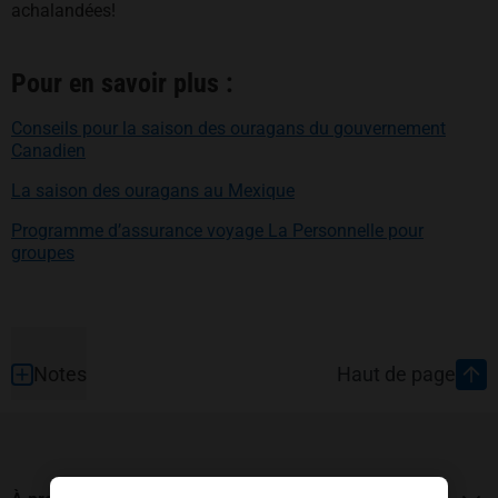
achalandées!
Pour en savoir plus :
Conseils pour la saison des ouragans du gouvernement
s’ouvre dans un nouvel onglet
Canadien
s’ouvre dans un nouvel on
La saison des ouragans au Mexique
Programme d’assurance voyage La Personnelle pour
groupes
Pied de page
Notes
Haut de page