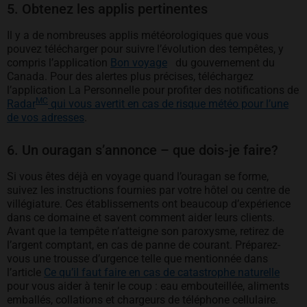
5. Obtenez les applis pertinentes
Il y a de nombreuses applis météorologiques que vous
pouvez télécharger pour suivre l’évolution des tempêtes, y
s’ouvre dans un nouvel ongle
compris l’application
Bon voyage
du gouvernement du
Canada. Pour des alertes plus précises, téléchargez
l’application La Personnelle pour profiter des notifications de
MC
Radar
qui vous avertit en cas de risque météo pour l’une
de vos adresses
.
6. Un ouragan s’annonce – que dois-je faire?
Si vous êtes déjà en voyage quand l’ouragan se forme,
suivez les instructions fournies par votre hôtel ou centre de
villégiature. Ces établissements ont beaucoup d’expérience
dans ce domaine et savent comment aider leurs clients.
Avant que la tempête n’atteigne son paroxysme, retirez de
l’argent comptant, en cas de panne de courant. Préparez-
vous une trousse d’urgence telle que mentionnée dans
l’article
Ce qu’il faut faire en cas de catastrophe naturelle
pour vous aider à tenir le coup : eau embouteillée, aliments
emballés, collations et chargeurs de téléphone cellulaire.