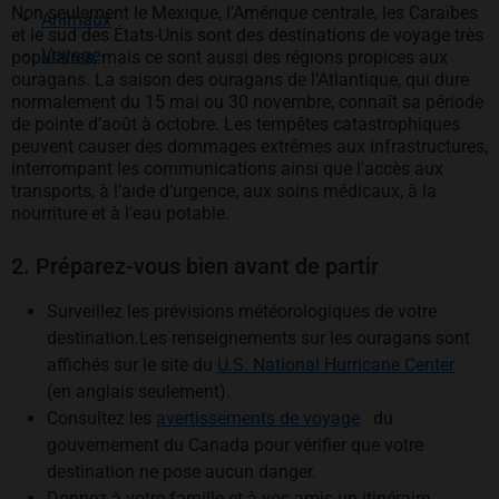
Non seulement le Mexique, l’Amérique centrale, les Caraïbes
Animaux
et le sud des États-Unis sont des destinations de voyage très
Voyage
populaires, mais ce sont aussi des régions propices aux
ouragans. La saison des ouragans de l’Atlantique, qui dure
normalement du 15 mai ou 30 novembre, connaît sa période
de pointe d’août à octobre. Les tempêtes catastrophiques
peuvent causer des dommages extrêmes aux infrastructures,
interrompant les communications ainsi que l’accès aux
transports, à l’aide d’urgence, aux soins médicaux, à la
nourriture et à l’eau potable.
2. Préparez-vous bien avant de partir
Surveillez les prévisions météorologiques de votre
destination.Les renseignements sur les ouragans sont
s’ouv
affichés sur le site du
U.S. National Hurricane Center
(en anglais seulement).
s’ouvre dans un n
Consultez les
avertissements de voyage
du
gouvernement du Canada pour vérifier que votre
destination ne pose aucun danger.
Donnez à votre famille et à vos amis un itinéraire