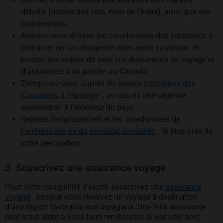
détaillé (détails des vols, nom de l’hôtel), ainsi que vos
coordonnées.
Assurez-vous d’écrire les coordonnées des personnes à
contacter en cas d’urgence dans votre passeport et
laissez des copies de tous vos documents de voyage et
d’assurance à un proche au Canada.
Enregistrez-vous auprès du service
Inscription des
s’ouvre dans un nouvel onglet
Canadiens à l’étranger
, au cas où une urgence
surviendrait à l’extérieur du pays.
Repérez l’emplacement et les coordonnées de
s’ouvre dans un no
l’ambassade ou du consulat canadien
le plus près de
votre destination.
3. Souscrivez une assurance voyage
Pour votre tranquillité d’esprit, souscrivez une
assurance
s’ouvre dans un nouvel onglet
voyage
lorsque vous réservez un voyage à destination
d’une région favorable aux ouragans. Une telle assurance
peut vous aider à vous faire rembourser si vos vols sont