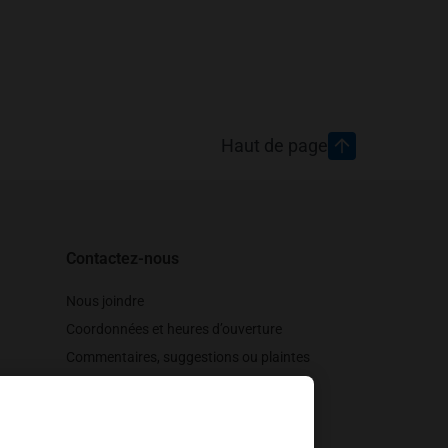
Haut de page
Contactez-nous
Nous joindre
Coordonnées et heures d’ouverture
Commentaires, suggestions ou plaintes
Soutien à la clientèle
Suivez-nous