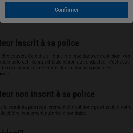
Confirmer
eur inscrit à sa police
t être couvert. Cela dit, s’il était impliqué dans une collision, vos
nce auto est liée au véhicule et non au conducteur, c’est votre
is des exceptions à cette règle dans certaines provinces;
ance.
eur non inscrit à sa police
e le conduira pas régulièrement et n’est donc pas inscrit à votre
lide et être légalement autorisé à conduire.