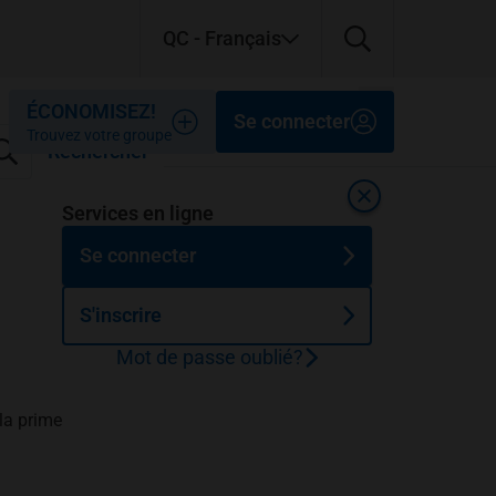
QC
- Français
Fermer
Fermer
Fermer
ÉCONOMISEZ!
Se connecter
Trouvez votre groupe
Rechercher
Fermer
Services en ligne
Se connecter
S'inscrire
Mot de passe oublié?
la prime