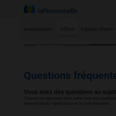
Votre province
Trouvez votre groupe pour voir vos avantage
Rechercher
Votre langue
Assurances
Offres
Espace client
Français
E
Accueil
Assurances
Assurance auto pour groupes
Auto
Habitation
Services en ligne
Programme Ajusto
Propriétaires
Application mobi
Protections de base
Copropriétaires
Questions fréquente
Renouvellement
Protections optionnelles
Locataires
Jeunes conducteurs
Résiliation
Vous avez des questions au sujet
Trouvez les réponses dans cette foire aux question
personnalisée, l'application et la confidentialité.