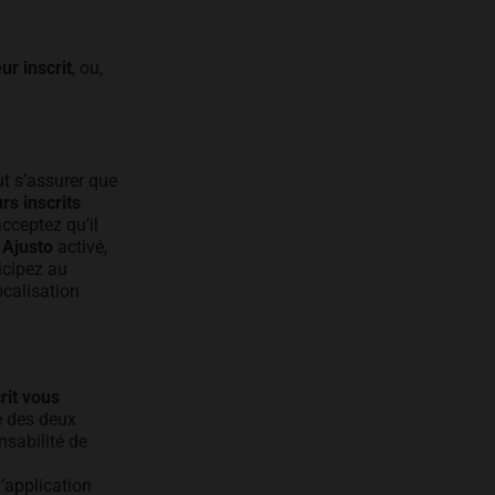
ur inscrit
, ou,
aut s’assurer que
rs inscrits
cceptez qu’il
Ajusto
activé,
icipez au
localisation
rit vous
e des deux
nsabilité de
l’application