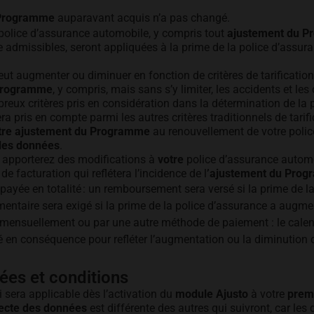
 Programme
auparavant acquis n’a pas changé.
police d’assurance automobile, y compris tout
ajustement du 
 admissibles, seront appliquées à la prime de la police d’assura
ut augmenter ou diminuer en fonction de critères de tarification
 Programme
, y compris, mais sans s’y limiter, les accidents et les
reux critères pris en considération dans la détermination de la 
a pris en compte parmi les autres critères traditionnels de tarifi
tre ajustement du Programme
au renouvellement de votre polic
 des données
.
apporterez des modifications à
votre
police d’assurance automo
de facturation qui reflétera l’incidence de l
’ajustement du Prog
 payée en totalité : un remboursement sera versé si la prime de la
ntaire sera exigé si la prime de la police d’assurance a augme
e mensuellement ou par une autre méthode de paiement : le calen
é en conséquence pour refléter l’augmentation ou la diminution
ées et conditions
 sera applicable dès l’activation du
module Ajusto
à votre
prem
lecte des données
est différente des autres qui suivront, car les