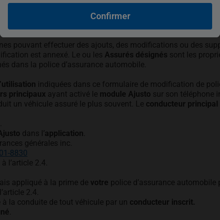
usto
des
données recueillies
pour l’établissement d’un score personnal
Confirmer
nes pouvant effectuer des ajouts, des modifications ou des sup
ification est annexé. Le ou les
Assurés désignés
sont les propri
nés dans la police d’assurance automobile.
utilisation
indiquées dans ce formulaire de modification de poli
rs principaux
ayant activé le
module Ajusto
sur son téléphone in
uit un véhicule assuré le plus souvent. Le
conducteur principal
.
justo
dans l’
application
.
rances générales inc.
s’ouvre dans un nouvel onglet
801-8830
à l’article 2.4.
is appliqué à la prime de
votre
police d’assurance automobile 
l’article 2.4.
ué à la conduite de tout véhicule par un
conducteur inscrit.
gné
.