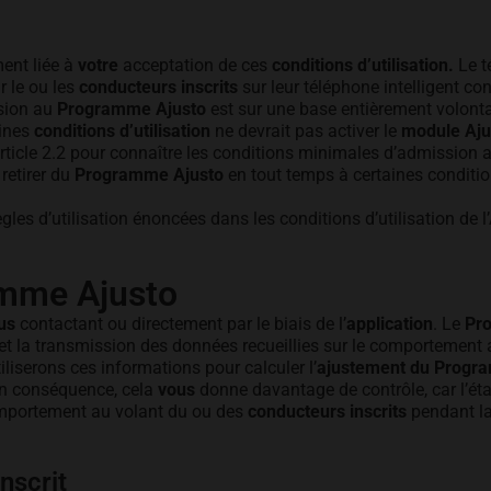
ent liée à
votre
acceptation de ces
conditions d’utilisation.
Le t
r le ou les
conducteurs inscrits
sur leur téléphone intelligent co
ésion au
Programme Ajusto
est sur une base entièrement volonta
aines
conditions d’utilisation
ne devrait pas activer le
module Aju
article 2.2 pour connaître les conditions minimales d’admission 
retirer du
Programme Ajusto
en tout temps à certaines conditions
les d’utilisation énoncées dans les conditions d’utilisation de l
amme Ajusto
us
contactant ou directement par le biais de l’
application
. Le
Pr
 et la transmission des données recueillies sur le comportement
iliserons ces informations pour calculer l’
ajustement du Prog
En conséquence, cela
vous
donne davantage de contrôle, car l’ét
omportement au volant du ou des
conducteurs inscrits
pendant l
nscrit