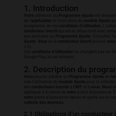
1. Introduction
Votre
adhésion au
Programme Ajusto
est directem
de l’
application
et l’activation du
module Ajusto
pa
acceptation de ces
conditions d’utilisation
. L’adh
conducteur inscrit
qui est en désaccord avec cert
pas participer au
Programme Ajusto
. Consultez l’
Ajusto
.
Vous
ou le
conducteur inscrit
pouvez
vous
2.6).
Ces
conditions d’utilisation
ne changent pas les Règ
Google Play, le cas échéant.
2. Description du progr
Vous
pouvez adhérer au
Programme Ajusto
en
no
vise l’utilisation du
module Ajusto
pour la collecte
des
conducteurs inscrits
à
CMT
et à
nous
.
Nous
ut
appliquer à la prime de
votre
police d’assurance. 
votre
prime d’assurance repose en partie sur le c
collecte des données
.
2.1 Obligations d’un conducteur i