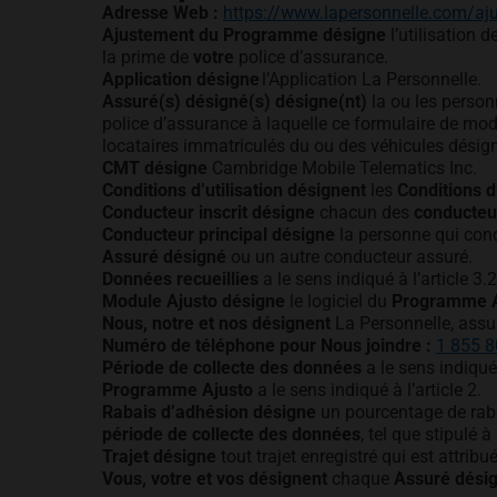
Adresse Web :
https://www.lapersonnelle.com/aj
Ajustement du Programme désigne
l’utilisation 
la prime de
votre
police d’assurance.
Application désigne
l’Application La Personnelle.
Assuré(s) désigné(s) désigne(nt)
la ou les person
police d’assurance à laquelle ce formulaire de mod
locataires immatriculés du ou des véhicules désig
CMT désigne
Cambridge Mobile Telematics Inc.
Conditions d’utilisation désignent
les
Conditions d’
Conducteur inscrit désigne
chacun des
conducteu
Conducteur principal désigne
la personne qui cond
Assuré désigné
ou un autre conducteur assuré.
Données recueillies
a le sens indiqué à l’article 3.2
Module Ajusto désigne
le logiciel du
Programme A
Nous, notre et nos désignent
La Personnelle, assu
Numéro de téléphone pour Nous joindre :
1 855 
Période de collecte des données
a le sens indiqué 
Programme Ajusto
a le sens indiqué à l’article 2.
Rabais d’adhésion désigne
un pourcentage de raba
période de collecte des données
, tel que stipulé à 
Trajet désigne
tout trajet enregistré qui est attrib
Vous, votre et vos désignent
chaque
Assuré dési