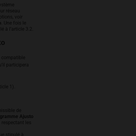
système
sur réseau
tions, voir
o
. Une fois le
é à l’article 3.2.
to
) compatible
’il participera
ticle 1).
missible de
gramme Ajusto
 respectant les
que stipulé à