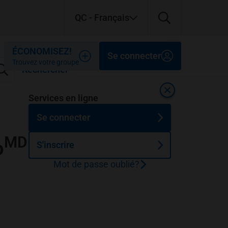
QC
- Français
Fermer
Fermer
Fermer
ÉCONOMISEZ!
Se connecter
Trouvez votre groupe
Rechercher
Fermer
Services en ligne
Se connecter
MD
o
S'inscrire
Mot de passe oublié?