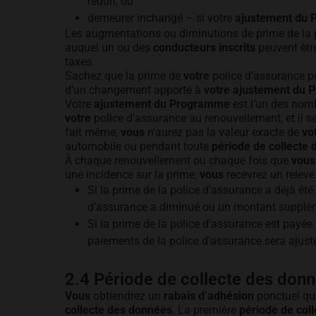
réduit; ou
demeurer inchangé – si votre
ajustement du
Les augmentations ou diminutions de prime de la 
auquel un ou des
conducteurs inscrits
peuvent être
taxes.
Sachez que la prime de
votre
police d’assurance pe
d’un changement apporté à
votre ajustement du
Votre
ajustement du Programme
est l’un des nomb
votre
police d’assurance au renouvellement, et il ser
fait même,
vous
n’aurez pas la valeur exacte de
vo
automobile ou pendant toute
période de collecte
À chaque renouvellement ou chaque fois que
vous
une incidence sur la prime,
vous
recevrez un relevé 
Si la prime de la police d’assurance a déjà été
d’assurance a diminué ou un montant suppléme
Si la prime de la police d’assurance est payé
paiements de la police d’assurance sera ajust
2.4 Période de collecte des donn
Vous
obtiendrez un
rabais d’adhésion
ponctuel qui
collecte des données
. La première
période de col