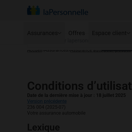
Votre province
Trouvez votre groupe pour voir vos avantage
Rechercher
Votre langue
Assurances
Offres
Espace client
Français
E
Accueil
Assurances
Assurance auto pour groupes
Auto
Habitation
Services en ligne
Programme Ajusto
Propriétaires
Application mobi
Protections de base
Copropriétaires
Conditions d’utilis
Renouvellement
Protections optionnelles
Locataires
Jeunes conducteurs
Date de la dernière mise à jour : 18 juillet 2025
Résiliation
Version précédente
236 004 (2025-07)
Votre assurance automobile
Lexique