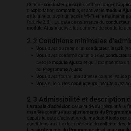
Chaque
conducteur inscrit
doit télécharger l’
applic
d’exploitation compatible, et activer le
module Aju
cellulaire ou avoir un accès Wi-Fi et le maintenir p
l’article 2.8.). La date de naissance du
conducteur i
module Ajusto
activé, les données de conduite pe
2.2 Conditions minimales d’admi
Vous
avez au moins un
conducteur inscrit
(voi
Vous
avez confirmé qu’un ou des
conducteurs 
avec le
module Ajusto
et qu’il maintiendra un 
au
Programme Ajusto
.
Vous
avez fourni une adresse courriel valide p
Vous
et le ou les
conducteurs inscrits
avez acc
2.3 Admissibilité et description
Le
rabais d’adhésion
cessera de s’appliquer à la f
manière continue aux
ajustements du Programm
depuis la date d’activation du
module Ajusto
penda
conditions au titre de la
période de collecte des 
Les
ajustements du Programme
de chaque
conduc