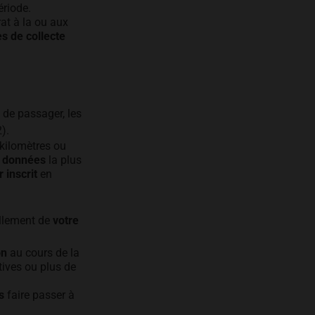
ériode.
at à la ou aux
s de collecte
e de passager, les
2).
kilomètres ou
s données
la plus
 inscrit
en
ellement de
votre
on
au cours de la
ives ou plus de
s
faire passer à