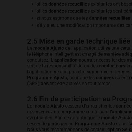
si les
données recueillies
existantes ont besoi
si les
données recueillies
existantes sont pér
si nous estimons que les
données recueillies
s’il y a eu une modification importante des ca
2.5 Mise en garde technique liée 
Le
module Ajusto
de l’application utilise une certai
le téléphone intelligent est chargé de manière adé
conduisez. L’
application
pourrait nécessiter des mi
soit de la responsabilité du ou des
conducteurs ins
l’application ne doit pas être supprimée ni fermée e
Programme Ajusto
, pour que les
données
soient
r
(GPS) doivent être activés en tout temps.
2.6 Fin de participation au Pro
Le
module Ajusto
cessera d’enregistrer les
données
désinscrivez du programme en utilisant l’
applicati
éventualités. Afin de garantir que le
module Ajusto
cesser de participer au
Programme Ajusto
dans l’
a
Nous vous recommandons de choisir l'option
Se d