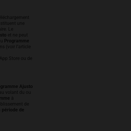
éléchargement
nstituent une
ire. Le
sto
et ne peut
au
Programme
 (voir l’article
’App Store ou de
ogramme Ajusto
 au volant du ou
ramme
à
ablissement de
a
période de