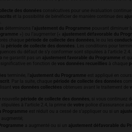
ollecte des données
consécutives pour une évaluation continue
scrits
et la possibilité de bénéficier de manière continue des
aju
.
us
déterminons l’
ajustement du Programme
pouvant diminuer l
rogramme
») ou l’augmenter («
ajustement défavorable du Pro
près chaque
période de collecte des données
, le ou les
conducte
 la
période de collecte des données
. Les conditions pour termi
ences du défaut de s’y conformer sont stipulées à l’article 2.4.
o
ne garantit pas un
ajustement favorable du Programme
et q
significative en fonction de
vos données recueillies
à chaque
p
ées
terminée, l’
ajustement du Programme
est appliqué en cours
scrit
. Par la suite, chaque
période de collecte des données
com
lisant
vos données collectées
obtenues avant le traitement de
v
 nouvelle
période de collecte des données
, si vous continuez d
stipulées à l’article 2.4, la prime de
votre
police d’assurance aut
du Programme
est réduit ou a cessé de s’appliquer ou si un
ajus
a augmenté;
u Programme
a augmenté ou si un
ajustement défavorable du 