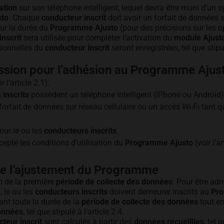
ation
sur son téléphone intelligent, lequel devra être muni d’un 
sto
. Chaque
conducteur inscrit
doit avoir un forfait de données 
our la durée du
Programme Ajusto
(pour des précisions sur les op
nscrit
sera utilisée pour compléter l’activation du
module Ajust
rsonnelles du
conducteur inscrit
seront enregistrées, tel que stipul
ssion pour l’adhésion au Programme Ajus
r l’article 2.1).
inscrits
possèdent un téléphone intelligent (iPhone ou Android
forfait de données sur réseau cellulaire ou un accès Wi-Fi tant qu
our le ou les
conducteurs inscrits
.
epté les conditions d’utilisation du
Programme Ajusto
(voir l’ar
 de l’ajustement du Programme
in de la première
période de collecte des données
. Pour être ad
e
, le ou les
conducteurs inscrits
doivent demeurer inscrits au
Pro
nt toute la durée de la
période de collecte des données
tout en
données
, tel que stipulé à l’article 2.4.
teur inscrit
sont calculés à partir des
données recueillies
, tel 