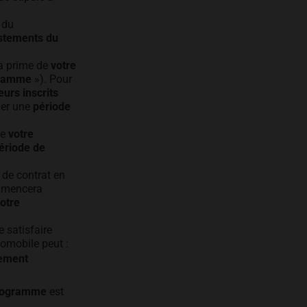
 du
stements du
a prime de
votre
gramme
»). Pour
urs inscrits
ner une
période
ue
votre
ériode de
 de contrat en
mencera
otre
e satisfaire
omobile peut :
tement
Programme
est