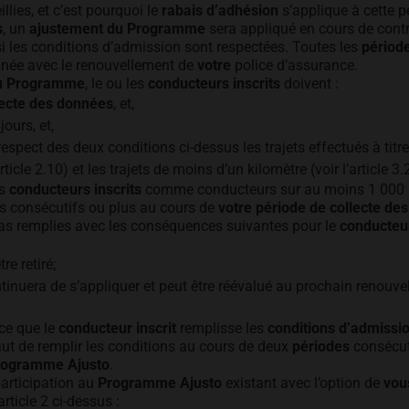
lies, et c’est pourquoi le
rabais d’adhésion
s’applique à cette p
s
, un
ajustement du Programme
sera appliqué en cours de contr
i les conditions d’admission sont respectées. Toutes les
période
née avec le renouvellement de
votre
police d’assurance.
du Programme
, le ou les
conducteurs inscrits
doivent :
lecte des données
, et,
ours, et,
respect des deux conditions ci-dessus les trajets effectués à titr
article 2.10) et les trajets de moins d’un kilomètre (voir l’article 3.
es
conducteurs inscrits
comme conducteurs sur au moins 1 000 
rs consécutifs ou plus au cours de
votre période de collecte de
pas remplies avec les conséquences suivantes pour le
conducteur
re retiré;
tinuera de s’appliquer et peut être réévalué au prochain renouv
ce que le
conducteur inscrit
remplisse les
conditions d’admissi
ut de remplir les conditions au cours de deux
périodes
consécut
rogramme Ajusto
.
participation au
Programme Ajusto
existant avec l’option de
vou
rticle 2 ci-dessus :