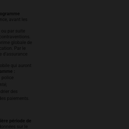
Programme
nce, avant les
 ou par suite
 contraventions.
prime globale de
cation. Par le
e d’assurance
bile qui auront
ramme :
 police
nté;
drier des
 des paiements.
ière période de
 données sur le