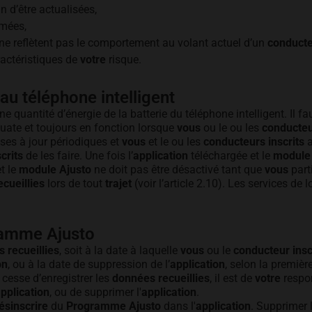
n d’être actualisées,
imées,
ne reflètent pas le comportement au volant actuel d’un
conducte
ractéristiques de
votre
risque.
au téléphone intelligent
ne quantité d’énergie de la batterie du téléphone intelligent. Il f
quate et toujours en fonction lorsque
vous
ou le ou les
conducteu
ses à jour périodiques et
vous
et le ou les
conducteurs inscrits
a
crits
de les faire. Une fois l’
application
téléchargée et le
module 
t le
module Ajusto
ne doit pas être désactivé tant que
vous
part
ecueillies
lors de tout
trajet
(voir l’article 2.10). Les services de 
gramme Ajusto
 recueillies
, soit à la date à laquelle
vous
ou le
conducteur insc
on
, ou à la date de suppression de l’
application
, selon la premièr
cesse d’enregistrer les
données recueillies
, il est de
votre
respo
pplication
, ou de supprimer l'
application
.
ésinscrire
du
Programme Ajusto
dans l'
application
. Supprimer 