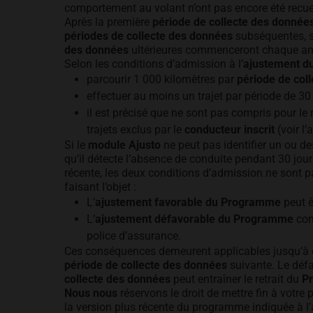
comportement au volant n’ont pas encore été recueil
Après la première
période de collecte des donnée
périodes de collecte des données
subséquentes, s
des données
ultérieures commenceront chaque an
Selon les conditions d’admission à l’
ajustement 
parcourir 1 000 kilomètres par
période de col
effectuer au moins un trajet par période de 30 j
il est précisé que ne sont pas compris pour le 
trajets exclus par le
conducteur inscrit
(voir l’
Si le
module Ajusto
ne peut pas identifier un ou d
qu’il détecte l’absence de conduite pendant 30 jou
récente, les deux conditions d’admission ne sont 
faisant l’objet :
L’
ajustement favorable du Programme
peut êt
L’
ajustement défavorable du Programme
con
police d’assurance.
Ces conséquences demeurent applicables jusqu’à 
période de collecte des données
suivante. Le défa
collecte des données
peut entraîner le retrait du
P
Nous nous
réservons le droit de mettre fin à votre 
la version plus récente du programme indiquée à l’a