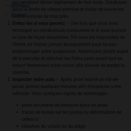
qui semblent dévier légèrement de leur route. Conduisez
Animaux
sous la limite de vitesse permise et évitez de suivre les
Voyage
autres voitures de trop près.
Évitez-les si vous pouvez
– Une fois que vous avez
remarqué un nid-de-poule, contournez-le si vous pouvez
le faire de façon sécuritaire. S’il vous est impossible de
l’éviter, ne freinez jamais brusquement pour ne pas
endommager votre suspension. Ralentissez plutôt avant
de le percuter et relâchez les freins juste avant tout en
tenant fermement votre volant afin d’éviter de perdre le
contrôle.
Inspecter votre auto
– Après avoir heurté un nid-de-
poule, prenez quelques minutes afin d’inspecter votre
véhicule. Voici quelques signes de dommages :
perte récurrente de pression dans un pneu
traces de bosse sur les jantes ou déformation de
celles-ci
vibration du volant ou du siège