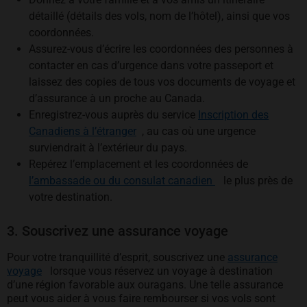
détaillé (détails des vols, nom de l’hôtel), ainsi que vos
coordonnées.
Assurez-vous d’écrire les coordonnées des personnes à
contacter en cas d’urgence dans votre passeport et
laissez des copies de tous vos documents de voyage et
d’assurance à un proche au Canada.
Enregistrez-vous auprès du service
Inscription des
s’ouvre dans un nouvel onglet
Canadiens à l’étranger
, au cas où une urgence
surviendrait à l’extérieur du pays.
Repérez l’emplacement et les coordonnées de
s’ouvre dans un no
l’ambassade ou du consulat canadien
le plus près de
votre destination.
3. Souscrivez une assurance voyage
Pour votre tranquillité d’esprit, souscrivez une
assurance
s’ouvre dans un nouvel onglet
voyage
lorsque vous réservez un voyage à destination
d’une région favorable aux ouragans. Une telle assurance
peut vous aider à vous faire rembourser si vos vols sont