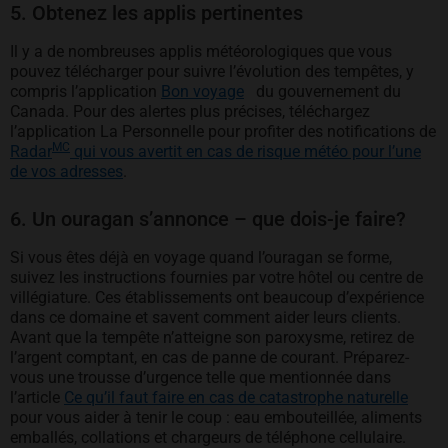
5. Obtenez les applis pertinentes
Il y a de nombreuses applis météorologiques que vous
pouvez télécharger pour suivre l’évolution des tempêtes, y
s’ouvre dans un nouvel ongle
compris l’application
Bon voyage
du gouvernement du
Canada. Pour des alertes plus précises, téléchargez
l’application La Personnelle pour profiter des notifications de
MC
Radar
qui vous avertit en cas de risque météo pour l’une
de vos adresses
.
6. Un ouragan s’annonce – que dois-je faire?
Si vous êtes déjà en voyage quand l’ouragan se forme,
suivez les instructions fournies par votre hôtel ou centre de
villégiature. Ces établissements ont beaucoup d’expérience
dans ce domaine et savent comment aider leurs clients.
Avant que la tempête n’atteigne son paroxysme, retirez de
l’argent comptant, en cas de panne de courant. Préparez-
vous une trousse d’urgence telle que mentionnée dans
l’article
Ce qu’il faut faire en cas de catastrophe naturelle
pour vous aider à tenir le coup : eau embouteillée, aliments
emballés, collations et chargeurs de téléphone cellulaire.