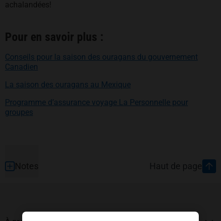
achalandées!
Pour en savoir plus :
Conseils pour la saison des ouragans du gouvernement
s’ouvre dans un nouvel onglet
Canadien
s’ouvre dans un nouvel on
La saison des ouragans au Mexique
Programme d’assurance voyage La Personnelle pour
groupes
Pied de page
Notes
Haut de page