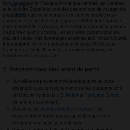
Non seulement le Mexique, l’Amérique centrale, les Caraïbes
Animaux
et le sud des États-Unis sont des destinations de voyage très
Voyage
populaires, mais ce sont aussi des régions propices aux
ouragans. La saison des ouragans de l’Atlantique, qui dure
normalement du 15 mai ou 30 novembre, connaît sa période
de pointe d’août à octobre. Les tempêtes catastrophiques
peuvent causer des dommages extrêmes aux infrastructures,
interrompant les communications ainsi que l’accès aux
transports, à l’aide d’urgence, aux soins médicaux, à la
nourriture et à l’eau potable.
2. Préparez-vous bien avant de partir
Surveillez les prévisions météorologiques de votre
destination.Les renseignements sur les ouragans sont
s’ouv
affichés sur le site du
U.S. National Hurricane Center
(en anglais seulement).
s’ouvre dans un n
Consultez les
avertissements de voyage
du
gouvernement du Canada pour vérifier que votre
destination ne pose aucun danger.
Donnez à votre famille et à vos amis un itinéraire