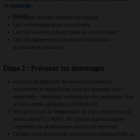
vous qu’il ait :
Animaux
Voyage
Une copie de votre itinéraire de voyage;
Les coordonnées pour vous joindre;
Les clés de votre auto et celles de votre maison;
Les renseignements concernant votre police
d’assurance habitation.
Étape 2 : Prévenez les dommages
Installez un dispositif de protection contre les
surtensions et débranchez tous les appareils non
essentiels – télévision, système de son, ordinateur, four
à micro-ondes, grille-pain, cafetière, etc.
N’abaissez pas la température de votre chauffe-eau à
o
o
moins de 60
C (140
F) afin d’éviter que la bactérie
Legionella ne se développe dans votre réservoir.
Fermez votre système de climatisation pendant l’été, ou