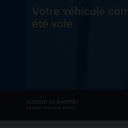
Votre véhicule co
été volé
ACCIDENT OU SINISTRE?
Là pour vous jour et nuit