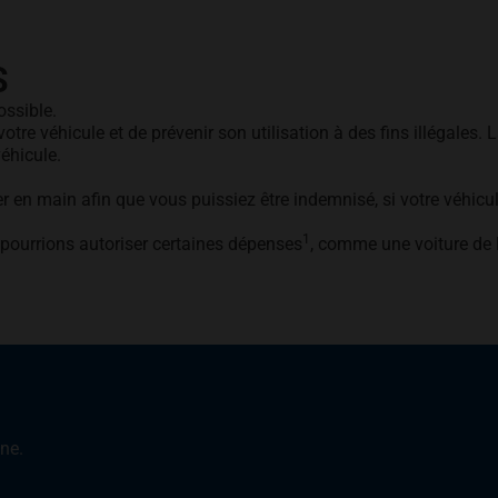
S
ossible.
e véhicule et de prévenir son utilisation à des fins illégales. L
éhicule.
r en main afin que vous puissiez être indemnisé, si votre véhicule
1
pourrions autoriser certaines dépenses
, comme une voiture de 
one.