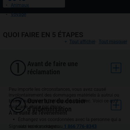
Animaux
Voyage
QUOI FAIRE EN 5 ÉTAPES
+
Tout afficher
-
Tout masquer
Avant de faire une
réclamation
Peu importe les circonstances, vous avez causé
involontairement des dommages matériels à autrui ou
Ouverture du dossier
blessé quelqu'un à l'extérieur du Québec. Voici ce qu'il
faut faire, étape par étape.
d’indemnisation
À la suite de l'événement
Échangez vos coordonnées avec la personne qui a
Signalez votre accident au
subi les dommages.
1 866 776-8343