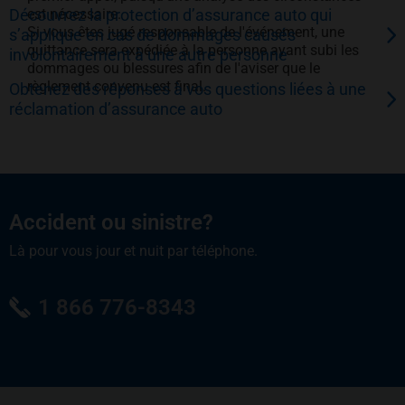
Découvrez la protection d’assurance auto qui
est nécessaire.
Si vous êtes jugé responsable de l'événement, une
s’applique en cas de dommages causés
quittance sera expédiée à la personne ayant subi les
involontairement à une autre personne
dommages ou blessures afin de l'aviser que le
règlement convenu est final.
Obtenez des réponses à vos questions liées à une
réclamation d’assurance auto
Accident ou sinistre?
Là pour vous jour et nuit par téléphone.
1 866 776-8343