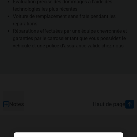
Évaluation précise des dommages à l'aide des
technologies les plus récentes
Voiture de remplacement sans frais pendant les
réparations
Réparations effectuées par une équipe chevronnée et
garanties par le carrossier tant que vous possédez le
véhicule et une police d'assurance valide chez nous
Pied de page
Notes
Haut de page