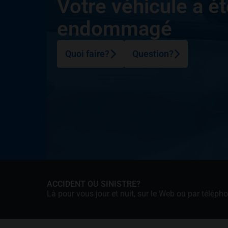
Votre véhicule a ét
endommagé
Quoi faire?
Question?
ACCIDENT OU SINISTRE?
Là pour vous jour et nuit, sur le Web ou par téléph