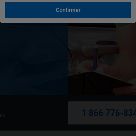
é volé ou
Confirmer
1 866 776-83
one.