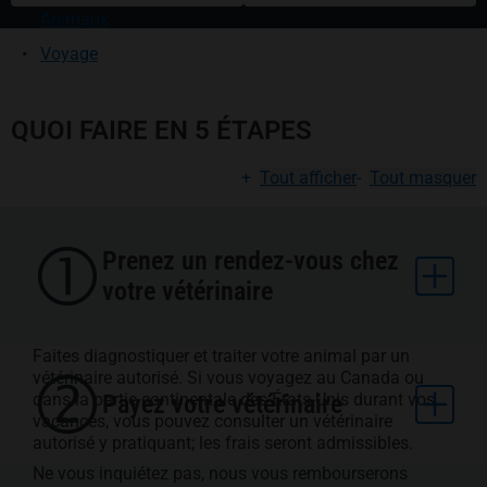
Animaux
Voyage
QUOI FAIRE EN 5 ÉTAPES
+
Tout afficher
-
Tout masquer
Prenez un rendez-vous chez
votre vétérinaire
Faites diagnostiquer et traiter votre animal par un
vétérinaire autorisé. Si vous voyagez au Canada ou
dans la partie continentale des États-Unis durant vos
Payez votre vétérinaire
vacances, vous pouvez consulter un vétérinaire
autorisé y pratiquant; les frais seront admissibles.
Ne vous inquiétez pas, nous vous rembourserons