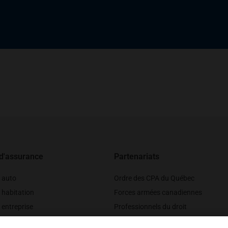
 d'assurance
Partenariats
 auto
Ordre des CPA du Québec
 habitation
Forces armées canadiennes
entreprise
Professionnels du droit
véhicules récréatifs