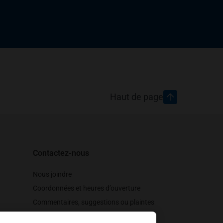
Haut de page
Contactez-nous
Nous joindre
Coordonnées et heures d’ouverture
Commentaires, suggestions ou plaintes
Soutien à la clientèle