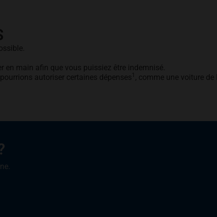
S
ossible.
er en main afin que vous puissiez être indemnisé.
1
pourrions autoriser certaines dépenses
, comme une voiture de 
?
one.