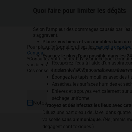
Quoi faire pour limiter les dégâts
Selon l’ampleur des dommages causés par l’eau à
s’aggravent.
Placez vos biens et vos meubles dans un e
Pour plus d’information, lisez les
conseils de préve
Vous pouvez aussi les surélever sur des b
Canada
.
Évacuez le plus d’eau possible dans les 2
*Consultez votre contrat d’assurance pour connaîtr
Récupérez l’eau à l’aide d’un aspirateu
vos biens.
(moins de 100 $) pourrait vous être r
Ces conseils sont fournis à titre informatif seuleme
Épongez les tapis mouillés avec des tis
Asséchez les surfaces humides et séche
Enlevez et appuyez verticalement sur u
Pied de page
séchage uniforme.
Notes
Nettoyez et désinfectez les lieux avec cet
Diluez une part d’eau de Javel dans quatre 
vaisselle
sans ammoniaque
. (Ne jamais mé
dégagent sont toxiques.)