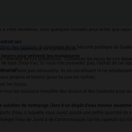
 votre résidence, voici quelques conseils pour éviter que ceux-
ndroit sec
ntion des sinistres
du ministère de la Sécurité publique du Québe
locs ou des panneaux de styromousse.
4 heures pour prévenir les moisissures
e l’étendue de vos protections. Conservez les reçus de vos dépen
r de type Shop-Vac. Si vous n’en possédez pas, l’achat de cet app
emboursé*.
nt et ne sont pas exhaustifs. Ils ne constituent ni ne remplacent
sus propres et blancs (pour ne pas les tacher).
z les tissus.
n mur les coussins mouillés des divans et des fauteuils pour un
te solution de nettoyage (lors d’un dégât d’eau mineur seulemen
parts d’eau à laquelle vous aurez ajouté une petite quantité de 
langer l’eau de Javel à de l’ammoniaque, car les vapeurs qui s’