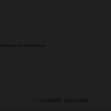
es panneaux de styromousse.
.
+
Tout afficher
-
Tout masquer