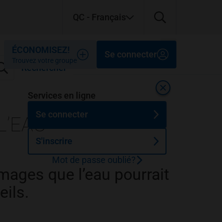
QC
- Français
Fermer
Fermer
Fermer
ÉCONOMISEZ!
Se connecter
Trouvez votre groupe
Rechercher
Fermer
Services en ligne
Se connecter
L’EAU
S'inscrire
Mot de passe oublié?
mages que l’eau pourrait
eils.