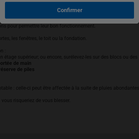
PARER
Confirmer
ébris pour permettre leur bon fonctionnement.
rtes, les fenêtres, le toit ou la fondation.
n :
un étage supérieur; ou encore, surélevez-les sur des blocs ou d
portée de main
réserve de piles
able : celle-ci peut être affectée à la suite de pluies abondantes
 vous risqueriez de vous blesser.