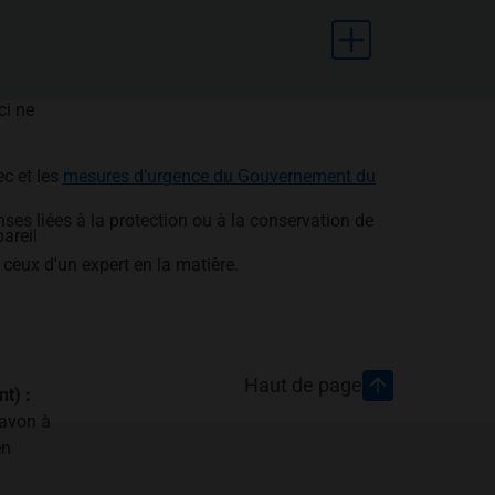
ci ne
c et les
mesures d’urgence du Gouvernement du
ses liées à la protection ou à la conservation de
areil
 ceux d'un expert en la matière.
Haut de page
t) :
savon à
en