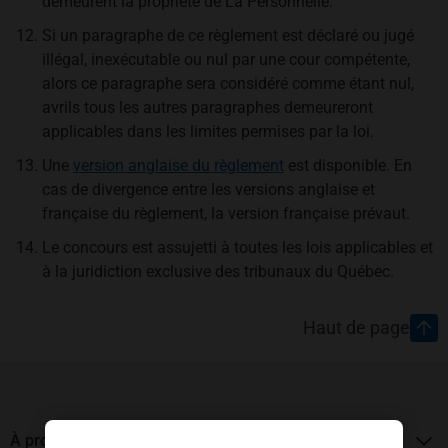
demeurent la propriété de La Personnelle.
Si un paragraphe de ce règlement est déclaré ou jugé
illégal, inexécutable ou nul par une cour compétente,
alors ce paragraphe sera considéré comme étant nul,
avrils tous les autres paragraphes demeureront
applicables dans les limites permises par la loi.
Une
version anglaise du règlement
est disponible. En
cas de divergence entre les versions anglaise et
française du règlement, la version française prévaut.
Le concours est assujetti à toutes les lois applicables et
à la juridiction exclusive des tribunaux du Québec.
Pied de page
Haut de page
À propos de La Personnelle