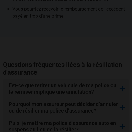
Vous pourriez recevoir le remboursement de l’excédent
payé en trop d’une prime.
Questions fréquentes liées à la résiliation
d'assurance
Est-ce que retirer un véhicule de ma police ou
le remiser implique une annulation?
Pourquoi mon assureur peut décider d’annuler
Non, c’est une simple modification à votre police
ou de résilier ma police d’assurance?
existante lorsque vous :
retirez un véhicule parmi vos véhicules assurés
Puis-je mettre ma police d’assurance auto en
Dans certaines circonstances, votre assureur pourrait
remplacez un véhicule par un nouveau
suspens au lieu de la résilier?
annuler ou résilier votre contrat d’assurance si vous ne