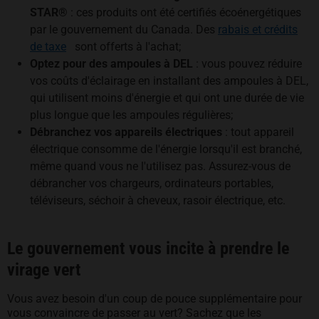
STAR®
: ces produits ont été certifiés écoénergétiques
par le gouvernement du Canada. Des
rabais et crédits
s’ouvre dans un nouvel onglet
de taxe
sont offerts à l'achat;
Optez pour des ampoules à DEL
: vous pouvez réduire
vos coûts d'éclairage en installant des ampoules à DEL,
qui utilisent moins d'énergie et qui ont une durée de vie
plus longue que les ampoules régulières;
Débranchez vos appareils électriques
: tout appareil
électrique consomme de l'énergie lorsqu'il est branché,
même quand vous ne l'utilisez pas. Assurez-vous de
débrancher vos chargeurs, ordinateurs portables,
téléviseurs, séchoir à cheveux, rasoir électrique, etc.
Le gouvernement vous incite à prendre le
virage vert
Vous avez besoin d'un coup de pouce supplémentaire pour
vous convaincre de passer au vert? Sachez que les