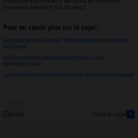
d'électricité/d'eau réduite et des rabais sur votre prime
d'assurance habitation. Qui dit mieux?
Pour en savoir plus sur le sujet :
Gouvernement du Canada : Remboursements et mesures
s’ouvre dans un nouvel onglet
incitatives
Avoir une maison verte à prix abordable : l'aide
s’ouvre dans un nouvel onglet
gouvernementale
s
Les rénovations permettant d'obtenir une maison écologique
Pied de page
Notes
Haut de page