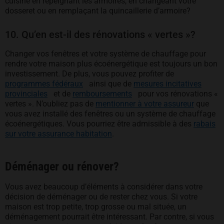
cuisine en repeignant les armoires, en changeant votre
dosseret ou en remplaçant la quincaillerie d’armoire?
10. Qu’en est-il des rénovations « vertes »?
Changer vos fenêtres et votre système de chauffage pour
rendre votre maison plus écoénergétique est toujours un bon
investissement. De plus, vous pouvez profiter de
s’ouvre dans un nouvel onglet
programmes fédéraux
ainsi que de
mesures incitatives
s’ouvre dans un nouvel onglet
s’ouvre dans un nouvel on
provinciales
et de
remboursements
pour vos rénovations «
vertes ». N’oubliez pas de
mentionner à votre assureur
que
vous avez installé des fenêtres ou un système de chauffage
écoénergétiques. Vous pourriez être admissible à des
rabais
sur votre assurance habitation
.
Déménager ou rénover?
Vous avez beaucoup d’éléments à considérer dans votre
décision de déménager ou de rester chez vous. Si votre
maison est trop petite, trop grosse ou mal située, un
déménagement pourrait être intéressant. Par contre, si vous