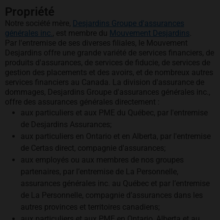
Propriété
Notre société mère,
Desjardins Groupe d'assurances
s’ouvre dans un nouvel onglet
s’ouvre 
générales inc.
, est membre du
Mouvement Desjardins
.
Par l'entremise de ses diverses filiales, le Mouvement
Desjardins offre une grande variété de services financiers, de
produits d'assurances, de services de fiducie, de services de
gestion des placements et des avoirs, et de nombreux autres
services financiers au Canada. La division d'assurance de
dommages, Desjardins Groupe d'assurances générales inc.,
offre des assurances générales directement :
aux particuliers et aux PME du Québec, par l'entremise
de Desjardins Assurances;
aux particuliers en Ontario et en Alberta, par l'entremise
de Certas direct, compagnie d'assurances;
aux employés ou aux membres de nos groupes
partenaires, par l’entremise de La Personnelle,
assurances générales inc. au Québec et par l’entremise
de La Personnelle, compagnie d’assurances dans les
autres provinces et territoires canadiens;
aux particuliers et aux PME en Ontario, Alberta et au