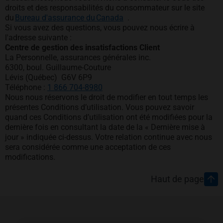
droits et des responsabilités du consommateur sur le site
s’ouvre dans un nouvel ongl
du
Bureau d'assurance du Canada
.
Si vous avez des questions, vous pouvez nous écrire à
l'adresse suivante :
Centre de gestion des insatisfactions Client
La Personnelle, assurances générales inc.
6300, boul. Guillaume-Couture
Lévis (Québec) G6V 6P9
s’ouvre dans un nouvel onglet
Téléphone :
1 866 704-8980
Nous nous réservons le droit de modifier en tout temps les
présentes Conditions d’utilisation. Vous pouvez savoir
quand ces Conditions d’utilisation ont été modifiées pour la
dernière fois en consultant la date de la « Dernière mise à
jour » indiquée ci-dessus. Votre relation continue avec nous
sera considérée comme une acceptation de ces
modifications.
Pied de page
Haut de page