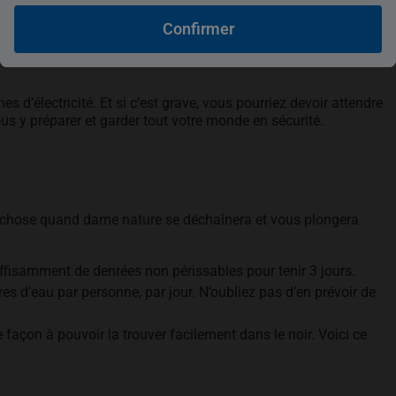
Confirmer
 d’électricité. Et si c’est grave, vous pourriez devoir attendre
s y préparer et garder tout votre monde en sécurité.
d-chose quand dame nature se déchaînera et vous plongera
:
uffisamment de denrées non périssables pour tenir 3 jours.
res d’eau par personne, par jour. N’oubliez pas d’en prévoir de
 façon à pouvoir la trouver facilement dans le noir. Voici ce