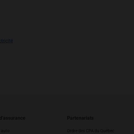
uvel onglet
s’ouvre dans un nouvel onglet
tricité
 onglet
 d'assurance
Partenariats
 auto
Ordre des CPA du Québec