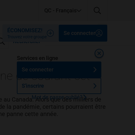
QC
- Français
Fermer
Fermer
Fermer
ÉCONOMISEZ!
Se connecter
Trouvez votre groupe
Rechercher
Fermer
Services en ligne
Se connecter
nne de courant cet
S'inscrire
Mot de passe oublié?
e au Canada. Alors que des milliers de
de la pandémie, certains pourraient être
ne panne cette année.