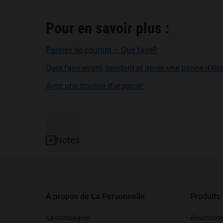
Pour en savoir plus :
s’ouvre dans un no
Pannes de courant – Que faire?
Quoi faire avant, pendant et après une panne d’élec
s’ouvre dans un nouvel
Ayez une trousse d'urgence!
Pied de page
Notes
À propos de La Personnelle
Produits
La compagnie
Assurance