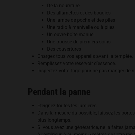
De la nourriture
Des allumettes et des bougies
Une lampe de poche et des piles
Une radio à manivelle ou à piles
Un ouvre-boîte manuel
Une trousse de premiers soins
Des couvertures
Chargez tous vos appareils avant la tempête.
Remplissez votre réservoir d’essence.
Inspectez votre frigo pour ne pas manger de n
Pendant la panne
Éteignez toutes les lumières.
Dans la mesure du possible, laissez les portes 
plus longtemps.
Si vous avez une génératrice, ne la faites jama
à l’extérieur, à au moins 6 mètres de votre rés