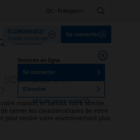
QC
- Français
Fermer
Fermer
Fermer
ÉCONOMISEZ!
Se connecter
Trouvez votre groupe
Rechercher
Fermer
Services en ligne
Se connecter
souhaite-t-il
?
S'inscrire
Mot de passe oublié?
votre maison, et surtout votre famille.
de cerner les caractéristiques de votre
ster pour rendre votre environnement plus