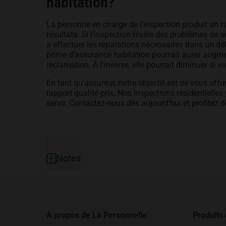
habitation?
La personne en charge de l’inspection produit un r
résultats. Si l’inspection révèle des problèmes de s
à effectuer les réparations nécessaires dans un dé
prime d’assurance habitation pourrait aussi augmen
réclamation. À l’inverse, elle pourrait diminuer s
En tant qu’assureur, notre objectif est de vous offri
rapport qualité-prix. Nos inspections résidentiel
servir. Contactez-nous dès aujourd’hui et profitez 
Pied de page
Notes
À propos de La Personnelle
Produits