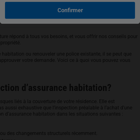
s’ouvre dans un nouvel onglet
s’ouvre dans un nouvel onglet
s’ouvre dans un nouvel onglet
s’ouvre dans un nouvel onglet
Confirmer
re répond à tous vos besoins, et vous offrir nos conseils pour
 propriété.
habitation ou renouveler une police existante, il se peut que
approuver votre demande. Voici ce à quoi vous pouvez vous
ection d’assurance habitation?
sques liés à la couverture de votre résidence. Elle est
as aussi exhaustive que l’inspection préalable à l’achat d’une
n d’assurance habitation dans les situations suivantes :
 ou des changements structurels récemment.