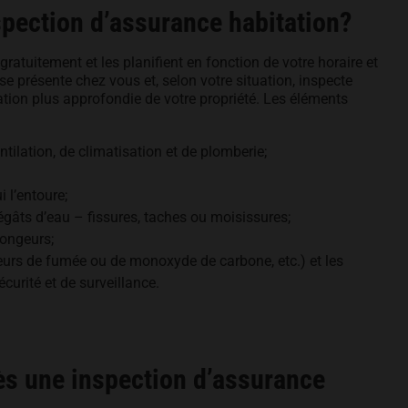
spection d’assurance habitation?
atuitement et les planifient en fonction de votre horaire et
e présente chez vous et, selon votre situation, inspecte
ation plus approfondie de votre propriété. Les éléments
ntilation, de climatisation et de plomberie;
 l’entoure;
âts d’eau – fissures, taches ou moisissures;
rongeurs;
cteurs de fumée ou de monoxyde de carbone, etc.) et les
curité et de surveillance.
rès une inspection d’assurance