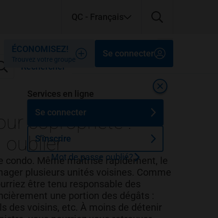
QC
- Français
Fermer
Fermer
Fermer
ÉCONOMISEZ!
Se connecter
Trouvez votre groupe
Rechercher
Fermer
Services en ligne
Se connecter
ur copropriété :
 oublier
S'inscrire
Mot de passe oublié?
re condo. Même maîtrisé rapidement, le
mmager plusieurs unités voisines. Comme
ourriez être tenu responsable des
cièrement une portion des dégâts :
ls des voisins, etc. À moins de détenir