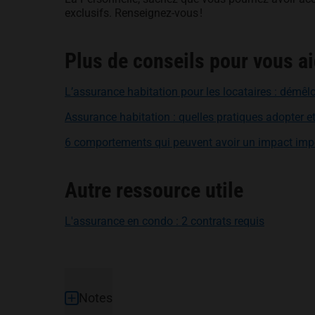
exclusifs. Renseignez-vous !
Plus de conseils pour vous ai
L’assurance habitation pour les locataires : démêlo
Assurance habitation : quelles pratiques adopter et 
6 comportements qui peuvent avoir un impact impo
Autre ressource utile
L'assurance en condo : 2 contrats requis
Pied de page
Notes