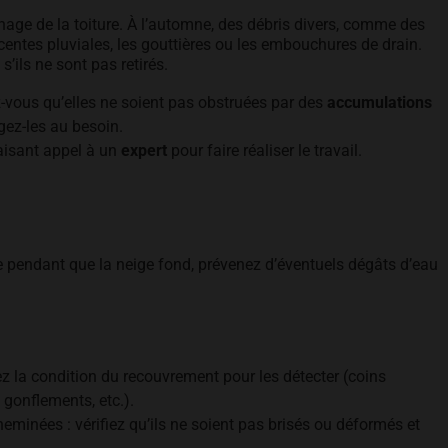
nage de la toiture. À l’automne, des débris divers, comme des
centes pluviales, les gouttières ou les embouchures de drain.
s’ils ne sont pas retirés.
-vous qu’elles ne soient pas obstruées par des
accumulations
ez-les au besoin.
aisant appel à un
expert
pour faire réaliser le travail.
e pendant que la neige fond, prévenez d’éventuels dégâts d’eau
 la condition du recouvrement pour les détecter (coins
gonflements, etc.).
minées : vérifiez qu’ils ne soient pas brisés ou déformés et