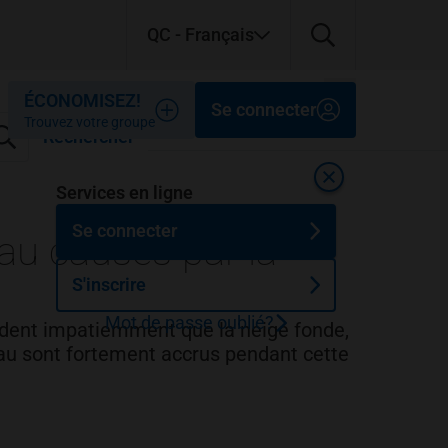
QC
- Français
Fermer
Fermer
Fermer
ÉCONOMISEZ!
Se connecter
Trouvez votre groupe
Rechercher
Fermer
Services en ligne
Se connecter
au causés par la
S'inscrire
Mot de passe oublié?
ttendent impatiemment que la neige fonde,
eau sont fortement accrus pendant cette