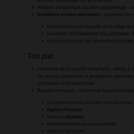
que leur calfeutrage est en bon état.
Antenne parabolique ou autre appareillage : véri
Gouttières et leurs descentes :
inspectez-les
Assurez-vous que le poids de la neige ne 
Surveillez l’affaissement des gouttières.
D
Assurez-vous que les descentes pluviales 
Toit plat
Protection de la couche d’asphalte : veillez à
les rayons ultraviolets et protège les surface
prématuré de la membrane.
Risques éventuels : recherchez toute anomalie vi
Soudures brisées ou joints non étanches
Signes d’érosion
Trous ou
fissures
Fléchissements ou boursouflures
Absence de solins