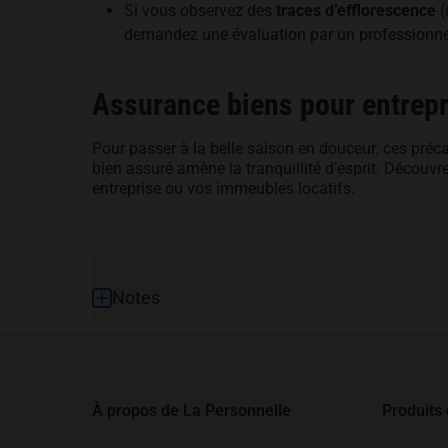
Si vous observez des
traces d’efflorescence
(
demandez une évaluation par un professionne
Assurance biens pour entrepr
Pour passer à la belle saison en douceur; ces préca
bien assuré amène la tranquillité d’esprit. Découvr
entreprise ou vos immeubles locatifs.
Pied de page
Notes
À propos de La Personnelle
Produits