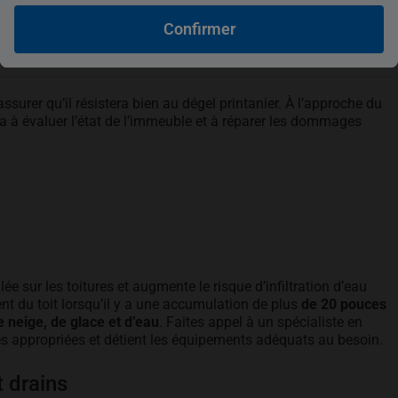
Confirmer
surer qu’il résistera bien au dégel printanier. À l’approche du
a à évaluer l’état de l’immeuble et à réparer les dommages
e sur les toitures et augmente le risque d’infiltration d’eau
t du toit lorsqu’il y a une accumulation de plus
de 20 pouces
 neige, de glace et d’eau
. Faites appel à un spécialiste en
ues appropriées et détient les équipements adéquats au besoin.
t drains