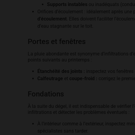
Supports instables
ou inadéquats (conduit
Orifices d’écoulement : idéalement après une p
d’écoulement
. Elles doivent faciliter l’écoule
d’eau stagnante sur le toit.
Portes et fenêtres
La pluie abondante est synonyme d’infiltrations d’ea
points suivants au printemps :
Étanchéité des joints :
inspectez vos fenêtres 
Calfeutrage
et
coupe-froid :
corrigez le premi
Fondations
À la suite du dégel, il est indispensable de vérifie
infiltrations et détecter les problèmes éventuels :
À l’intérieur comme à l’extérieur, inspectez m
spécialistes sans tarder.