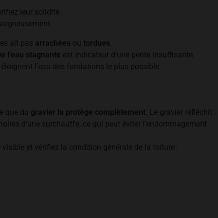
fiez leur solidité.
 soigneusement.
les ait pas
arrachées
ou
tordues
.
e l’eau stagnante
est indicateur d’une pente insuffisante.
éloignent l’eau des fondations le plus possible.
 ce que du
gravier la protège complètement
. Le gravier réfléchit
s noires d’une surchauffe, ce qui peut éviter l’endommagement
sible et vérifiez la condition générale de la toiture :