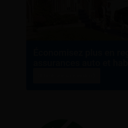
Économisez plus en re
assurances auto et hab
Obtenir une soumission