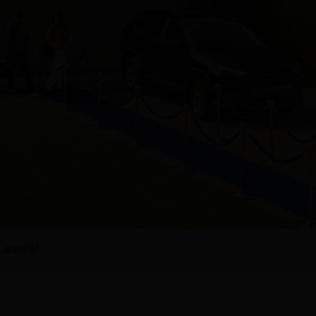
1
s année