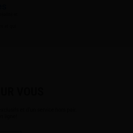
es
éalité et
s et qui
OUR VOUS
clusifs et d’un service hors pair.
n ligne!