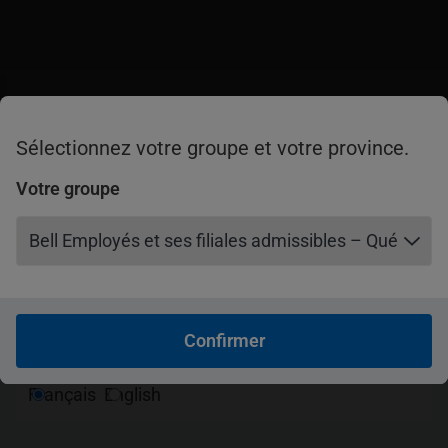
Réclamation
nglish
Sélectionnez votre groupe et votre province.
Confirmer
Bienvenue! Personnalisez
Véhicules récréatifs
Votre groupe
votre expérience.
le
Votre province
clusifs
Confirmer
Votre langue
Français
English