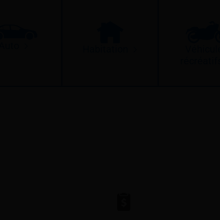
Auto
Habitation
Véhicul
récréatif