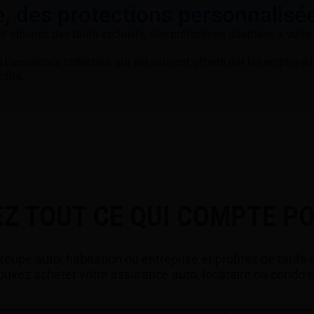
, des protections personnalisé
t obtenez des tarifs exclusifs, des protections adaptées à votre r
l’assurance collective, qui est souvent offerte par les employeur
idité.
Z TOUT CE QUI COMPTE P
upe auto, habitation ou entreprise et profitez de tarifs ex
uvez acheter votre assurance auto, locataire ou condo e