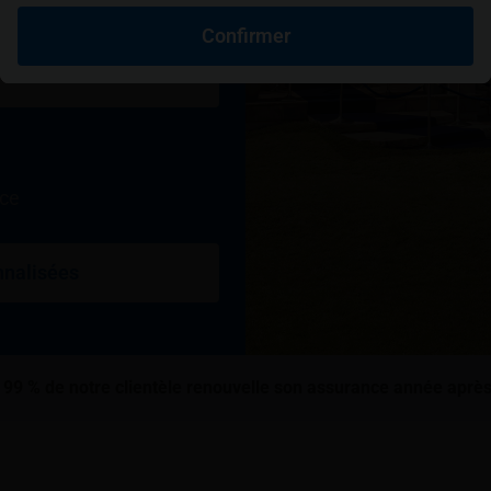
Confirmer
nce
nnalisées
 99 % de notre clientèle renouvelle son assurance année aprè