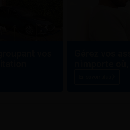
groupant vos
Gérez vos as
itation
n'importe où,
En savoir plus