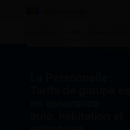
Votre province
Rechercher
Votre langue
Assurances
Offres
Espace client
Français
E
Auto
Habitation
Services en ligne
Programme Ajusto
Propriétaires
Application mobi
La Personnelle :
Protections de base
Copropriétaires
Renouvellement
Protections optionnelles
Locataires
Tarifs de groupe ex
Jeunes conducteurs
Résiliation
en assurance
auto, habitation et
entreprise