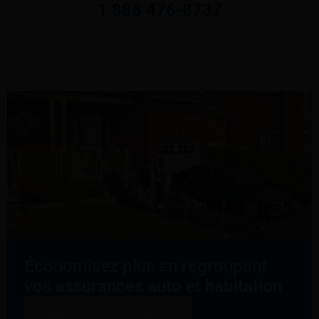
1 888 476-8737
Économisez plus en regroupant
vos assurances auto et habitation
Obtenir une soumission